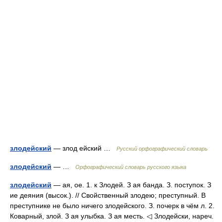
злодейский
— злод ейский …
Русский орфографический словарь
злодейский
— …
Орфографический словарь русского языка
злодейский
— ая, ое. 1. к Злодей. З ая банда. З. поступок. З
ие деяния (высок.). // Свойственный злодею; преступный. В
преступнике не было ничего злодейского. З. почерк в чём л. 2.
Коварный, злой. З ая улыбка. З ая месть. ◁ Злодейски, нареч.