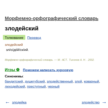
Морфемно-орфографический словарь
злодейский
Толкование
Перевод
злодейский
зл/о/де́й/ск/ий.
Морфемно-орфографический словарь. — М.: АСТ.
.
Тихонов А. Н.
.
2002
.
Игры ⚽
Поможем написать курсовую
Синонимы
:
бандитский
,
душегубский
,
злодейственный
,
злой
,
коварный
,
лиходейский
,
преступный
,
черный
злодейка
злодейство