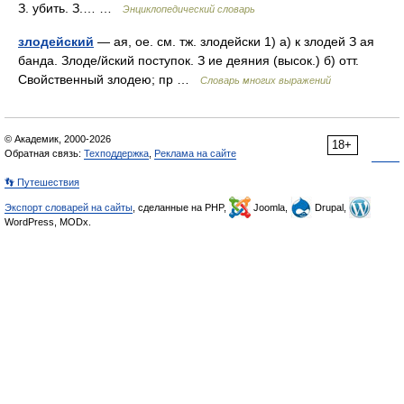
З. убить. З.… …
Энциклопедический словарь
злодейский
— ая, ое. см. тж. злодейски 1) а) к злодей З ая
банда. Злоде/йский поступок. З ие деяния (высок.) б) отт.
Свойственный злодею; пр …
Словарь многих выражений
© Академик, 2000-2026
18+
Обратная связь:
Техподдержка
,
Реклама на сайте
👣 Путешествия
Экспорт словарей на сайты
, сделанные на PHP,
Joomla,
Drupal,
WordPress, MODx.