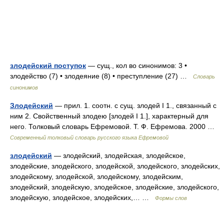
злодейский поступок
— сущ., кол во синонимов: 3 •
злодейство (7) • злодеяние (8) • преступление (27) …
Словарь
синонимов
Злодейский
— прил. 1. соотн. с сущ. злодей I 1., связанный с
ним 2. Свойственный злодею [злодей I 1.], характерный для
него. Толковый словарь Ефремовой. Т. Ф. Ефремова. 2000 …
Современный толковый словарь русского языка Ефремовой
злодейский
— злодейский, злодейская, злодейское,
злодейские, злодейского, злодейской, злодейского, злодейских,
злодейскому, злодейской, злодейскому, злодейским,
злодейский, злодейскую, злодейское, злодейские, злодейского,
злодейскую, злодейское, злодейских,… …
Формы слов